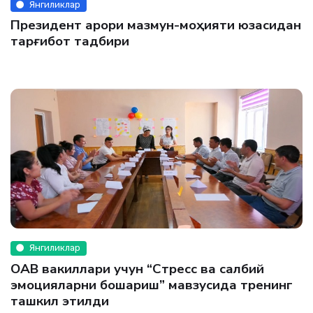
Янгиликлар
Президент қарори мазмун-моҳияти юзасидан
тарғибот тадбири
Янгиликлар
ОАВ вакиллари учун “Стресс ва салбий
эмоцияларни бошқариш” мавзусида тренинг
ташкил этилди