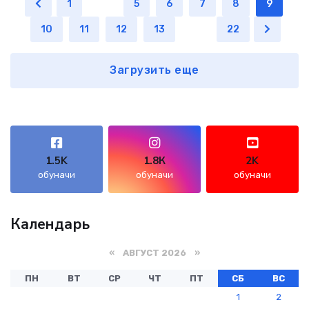
1
...
5
6
7
8
9
10
11
12
13
...
22
Загрузить еще
1.5K
1.8К
2K
обуначи
обуначи
обуначи
Календарь
«
АВГУСТ 2026
»
ПН
ВТ
СР
ЧТ
ПТ
СБ
ВС
1
2