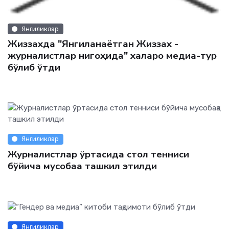
Янгиликлар
Жиззахда "Янгиланаётган Жиззах -
журналистлар нигоҳида" халқаро медиа-тур
бўлиб ўтди
Янгиликлар
Журналистлар ўртасида стол тенниси
бўйича мусобақа ташкил этилди
Янгиликлар