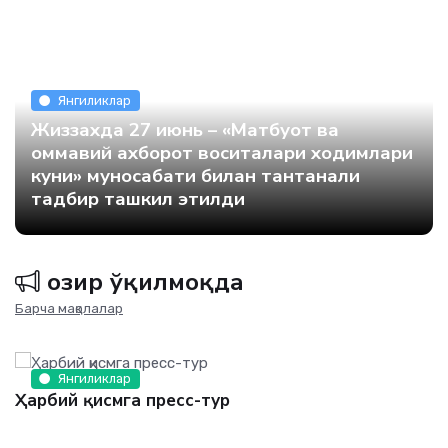
Янгиликлар
Жиззахда 27 июнь – «Матбуот ва
оммавий ахборот воситалари ходимлари
куни» муносабати билан тантанали
тадбир ташкил этилди
Ҳозир ўқилмоқда
Барча мақолалар
Янгиликлар
Ҳарбий қисмга пресс-тур