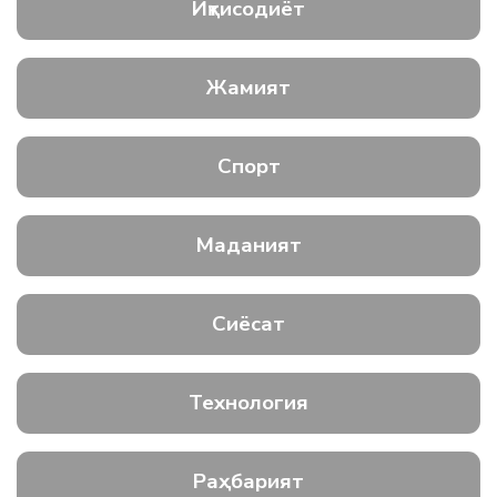
Иқтисодиёт
Жамият
Спорт
Маданият
Сиёсат
Технология
Раҳбарият