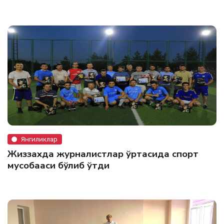
Янгиликлар
Жиззахда журналистлар ўртасида спорт
мусобақаси бўлиб ўтди