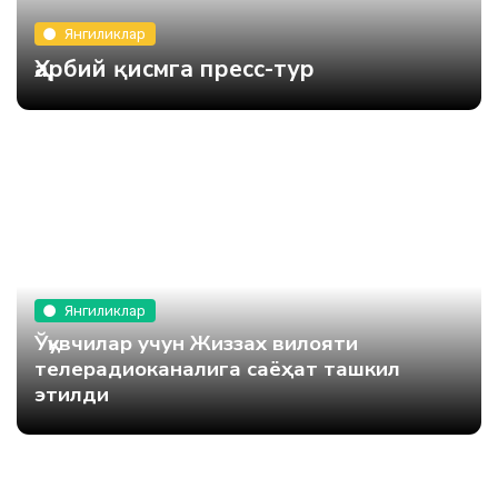
Янгиликлар
Ҳарбий қисмга пресс-тур
Янгиликлар
Ўқувчилар учун Жиззах вилояти
телерадиоканалига саёҳат ташкил
этилди