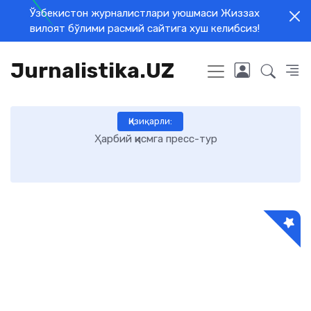
Ўзбекистон журналистлари уюшмаси Жиззах
вилоят бўлими расмий сайтига хуш келибсиз!
Jurnalistika.UZ
Қизиқарли:
Ҳарбий қисмга пресс-тур