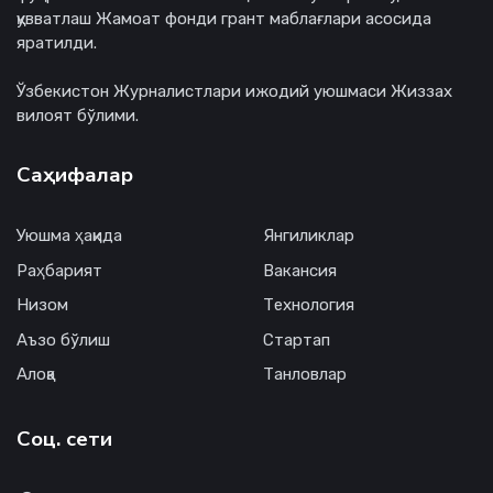
қувватлаш Жамоат фонди грант маблағлари асосида
яратилди.
Ўзбекистон Журналистлари ижодий уюшмаси Жиззах
вилоят бўлими.
Саҳифалар
Уюшма ҳақида
Янгиликлар
Раҳбарият
Вакансия
Низом
Технология
Аъзо бўлиш
Стартап
Алоқа
Танловлар
Соц. сети