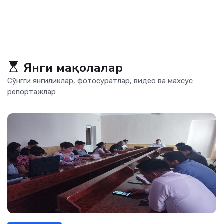
Янги мақолалар
Сўнгги янгиликлар, фотосуратлар, видео ва махсус
репортажлар