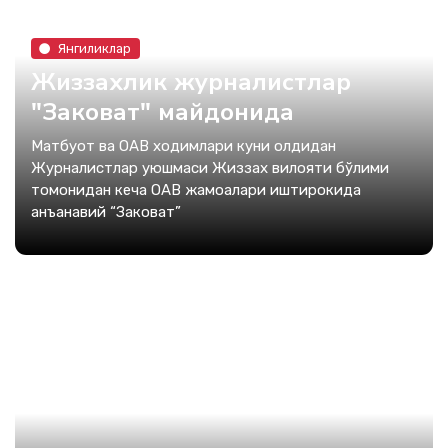
Янгиликлар
Жиззахлик журналистлар
"Заковат" майдонида
Матбуот ва ОАВ ходимлари куни олдидан
Журналистлар уюшмаси Жиззах вилояти бўлими
томонидан кеча ОАВ жамоалари иштирокида
анъанавий “Заковат”