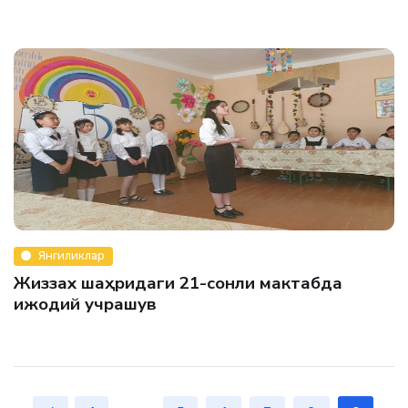
Янгиликлар
Жиззах шаҳридаги 21-сонли мактабда
ижодий учрашув