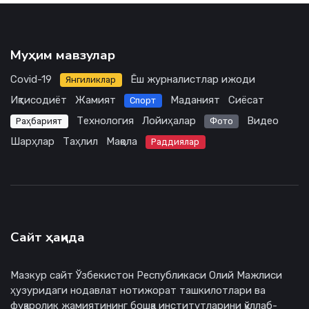
Муҳим мавзулар
Covid-19
Ёш журналистлар ижоди
Янгиликлар
Иқтисодиёт
Жамият
Маданият
Сиёсат
Спорт
Технология
Лойиҳалар
Видео
Раҳбарият
Фото
Шарҳлар
Таҳлил
Мақола
Раддиялар
Сайт ҳақида
Мазкур сайт Ўзбекистон Республикаси Олий Мажлиси
ҳузуридаги нодавлат нотижорат ташкилотлари ва
фуқаролик жамиятининг бошқа институтларини қўллаб-