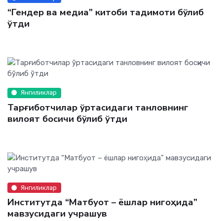
“Гендер ва медиа” китоби тақдимоти бўлиб
ўтди
Янгиликлар
Тарғиботчилар ўртасидаги танловнинг
вилоят босқичи бўлиб ўтди
Янгиликлар
Институтда “Матбуот – ёшлар нигоҳида”
мавзусидаги учрашув