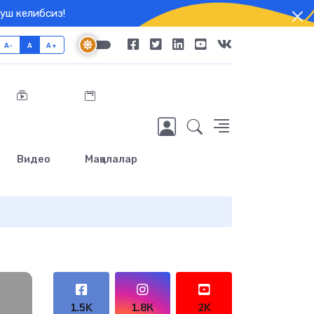
уш келибсиз!
A-
A
A+
Видео
Мақолалар
1.5K
1.8К
2K