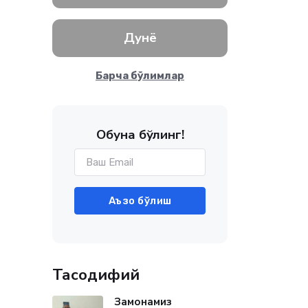
Дунё
Барча бўлимлар
Обуна бўлинг!
Аъзо бўлиш
Тасодифий
Замонамиз