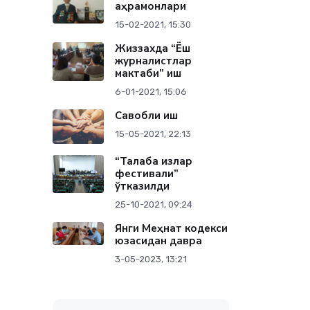
қаҳрамонлари
15-02-2021, 15:30
Жиззахда “Ёш
журналистлар
мактаби” иш
6-01-2021, 15:06
Савобли иш
15-05-2021, 22:13
“Талаба қизлар
фестивали”
ўтказилди
25-10-2021, 09:24
Янги Меҳнат кодекси
юзасидан давра
3-05-2023, 13:21