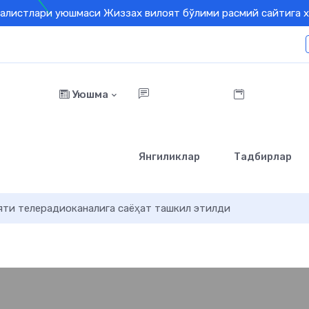
алистлари уюшмаси Жиззах вилоят бўлими расмий сайтига х
Уюшма
Янгиликлар
Тадбирлар
яти телерадиоканалига саёҳат ташкил этилди