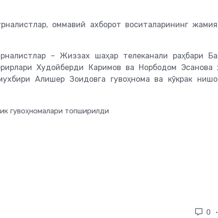
журналистлар, оммавий ахборот воситаларининг жами
урналистлар – Жиззах шаҳар телеканали раҳбари Ба
аррирлари Худойберди Каримов ва Норбодом Эсанова 
мухбири Алишер Зоидовга гувоҳнома ва кўкрак нишо
0