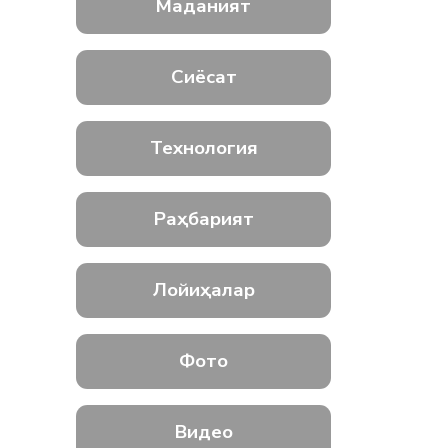
Маданият
Сиёсат
Технология
Раҳбарият
Лойиҳалар
Фото
Видео