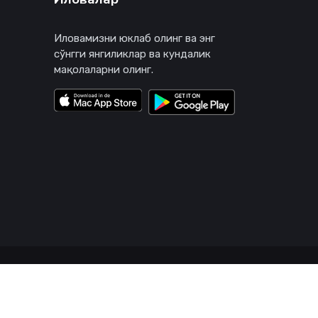
Иловамизни юклаб олинг ва энг
сўнгги янгиликлар ва кундалик
мақолаларни олинг.
Қоидалар
Мурожаатлар
Алоқа