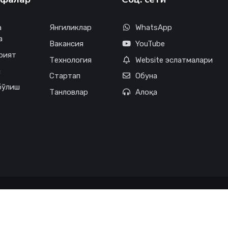
а
Янгиликлар
WhatsApp
а
Вакансия
YouTube
рият
Технология
Website эслатмалари
м
Стартап
Обуна
бўлиш
Танловлар
Алоқа
. Дизайн KUMUSH SERVIS