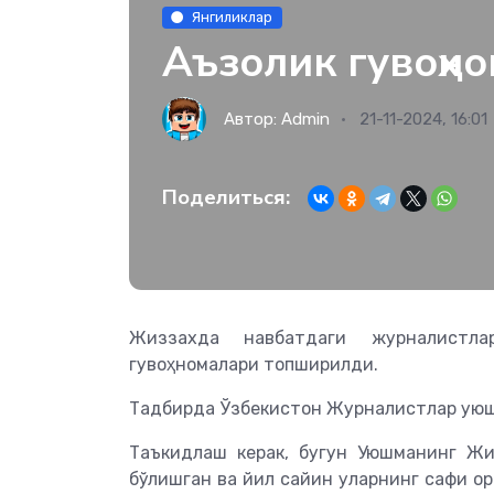
Янгиликлар
Аъзолик гувоҳн
Автор:
Admin
21-11-2024, 16:01
Поделиться:
Жиззахда навбатдаги журналистла
гувоҳномалари топширилди.
Тадбирда Ўзбекистон Журналистлар уюш
Таъкидлаш керак, бугун Уюшманинг Жи
бўлишган ва йил сайин уларнинг сафи ор