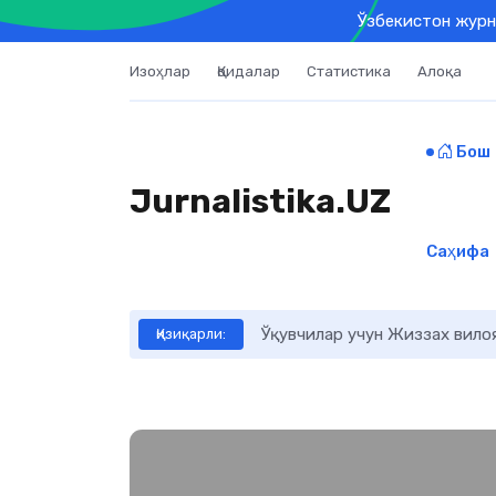
Ўзбекистон журн
Изоҳлар
Қоидалар
Статистика
Алоқа
Бош
Jurnalistika.UZ
Саҳифа
Ўқувчилар учун Жиззах вило
Қизиқарли: