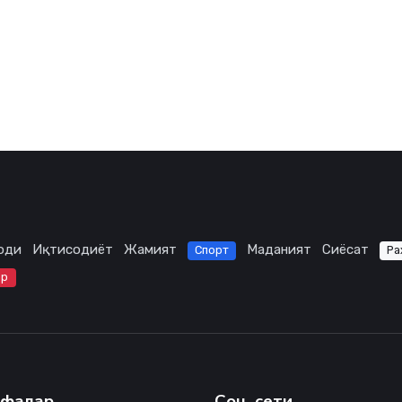
оди
Иқтисодиёт
Жамият
Маданият
Сиёсат
Спорт
Ра
ар
ифалар
Соц. сети