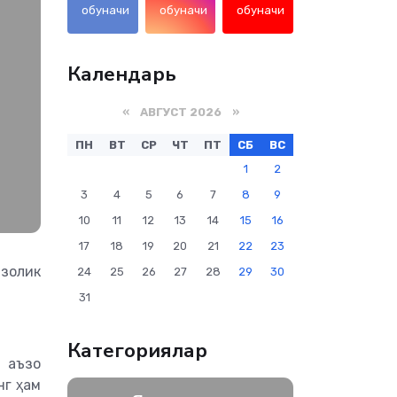
обуначи
обуначи
обуначи
Календарь
«
АВГУСТ 2026
»
ПН
ВТ
СР
ЧТ
ПТ
СБ
ВС
1
2
3
4
5
6
7
8
9
10
11
12
13
14
15
16
17
18
19
20
21
22
23
золик
24
25
26
27
28
29
30
31
Категориялар
 аъзо
нг ҳам