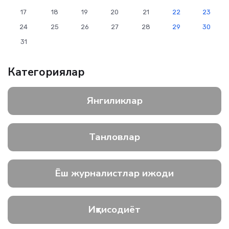
17
18
19
20
21
22
23
24
25
26
27
28
29
30
31
Категориялар
Янгиликлар
Танловлар
Ёш журналистлар ижоди
Иқтисодиёт