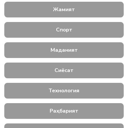
Жамият
Спорт
Маданият
Сиёсат
Технология
Раҳбарият