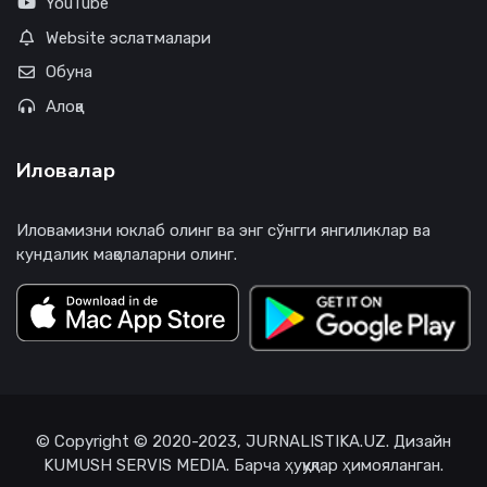
YouTube
Website эслатмалари
Обуна
Алоқа
Иловалар
Иловамизни юклаб олинг ва энг сўнгги янгиликлар ва
кундалик мақолаларни олинг.
© Copyright © 2020-2023, JURNALISTIKA.UZ. Дизайн
KUMUSH SERVIS MEDIA. Барча ҳуқуқлар ҳимояланган.