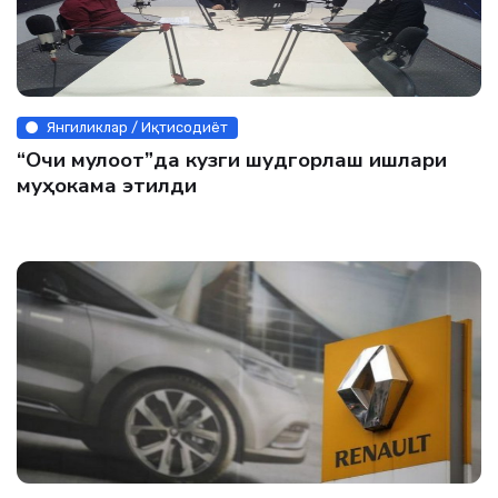
Янгиликлар / Иқтисодиёт
“Очиқ мулоқот”да кузги шудгорлаш ишлари
муҳокама этилди