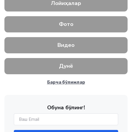
Лойиҳалар
Фото
Видео
Дунё
Барча бўлимлар
Обуна бўлинг!