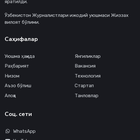
яратилди.
Ўзбекистон Журналистлари ижодий уюшмаси Жиззах
вилоят бўлими.
Саҳифалар
Уюшма ҳақида
Янгиликлар
Раҳбарият
Вакансия
Низом
Технология
Аъзо бўлиш
Стартап
Алоқа
Танловлар
Соц. сети
WhatsApp