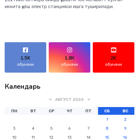
иккита қуёш электр станцияси ишга туширилади.
1.5K
1.8К
2K
обуначи
обуначи
обуначи
Календарь
«
АВГУСТ 2026
»
ПН
ВТ
СР
ЧТ
ПТ
СБ
ВС
1
2
3
4
5
6
7
8
9
10
11
12
13
14
15
16