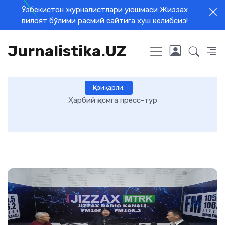
Ўзбекистон журналистлари уюшмаси Жиззах
вилоят бўлими расмий сайтига хуш келибсиз!
Jurnalistika.UZ
Қизиқарли:
Ҳарбий қисмга пресс-тур