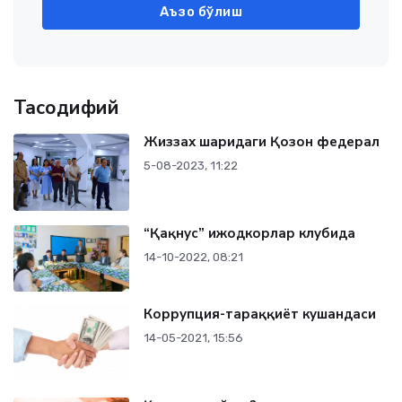
Аъзо бўлиш
Тасодифий
Жиззах шаҳридаги Қозон федерал
5-08-2023, 11:22
“Қақнус” ижодкорлар клубида
14-10-2022, 08:21
Коррупция-тараққиёт кушандаси
14-05-2021, 15:56