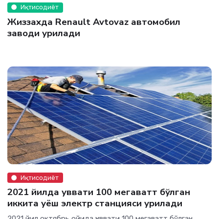
Иқтисодиёт
Жиззахда Renault Avtovaz aвтoмoбил
зaвoди қурилади
Иқтисодиёт
2021 йилда қуввати 100 мегаватт бўлган
иккита қуёш электр станцияси қурилади
2021 йил октябрь ойида қуввати 100 мегаватт бўлган