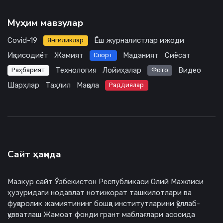
Муҳим мавзулар
Covid-19
Ёш журналистлар ижоди
Янгиликлар
Иқтисодиёт
Жамият
Маданият
Сиёсат
Спорт
Технология
Лойиҳалар
Видео
Раҳбарият
Фото
Шарҳлар
Таҳлил
Мақола
Раддиялар
Сайт ҳақида
Мазкур сайт Ўзбекистон Республикаси Олий Мажлиси
ҳузуридаги нодавлат нотижорат ташкилотлари ва
фуқаролик жамиятининг бошқа институтларини қўллаб-
қувватлаш Жамоат фонди грант маблағлари асосида