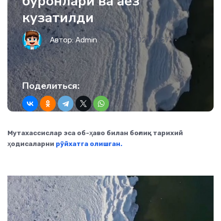
бўронлари ва аёз
кузатилди
Автор:
Admin
17-02-2021, 11:57
194
Поделиться:
Мутахассислар эса об-ҳаво билан боғлиқ тарихий
ҳодисаларни
рўйхатга олишган.