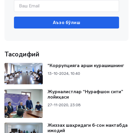
Аъзо бўлиш
Тасодифий
“Коррупцияга қарши курашишнинг
13-10-2024, 10:40
Журналистлар “Нурафшон сити”
лойиҳаси
27-11-2020, 23:08
Жиззах шаҳридаги 6-сон мактабда
ижодий