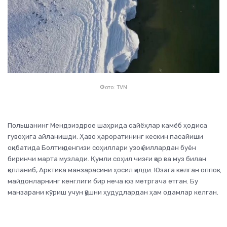
Фото: TVN
Польшанинг Мендзиздрое шаҳрида сайёҳлар камёб ҳодиса
гувоҳига айланишди. Ҳаво ҳароратининг кескин пасайиши
оқибатида Болтиқ денгизи соҳиллари узоқ йиллардан буён
биринчи марта музлади. Қумли соҳил чизғи қор ва муз билан
қопланиб, Арктика манзарасини ҳосил қилди. Юзага келган оппоқ
майдонларнинг кенглиги бир неча юз метргача етган. Бу
манзарани кўриш учун қўшни ҳудудлардан ҳам одамлар келган.