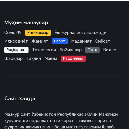
Муҳим мавзулар
Covid-19
Ёш журналистлар ижоди
Янгиликлар
Иқтисодиёт
Жамият
Маданият
Сиёсат
Спорт
Технология
Лойиҳалар
Видео
Раҳбарият
Фото
Шарҳлар
Таҳлил
Мақола
Раддиялар
Сайт ҳақида
Мазкур сайт Ўзбекистон Республикаси Олий Мажлиси
ҳузуридаги нодавлат нотижорат ташкилотлари ва
фуқаролик жамиятининг бошқа институтларини қўллаб-