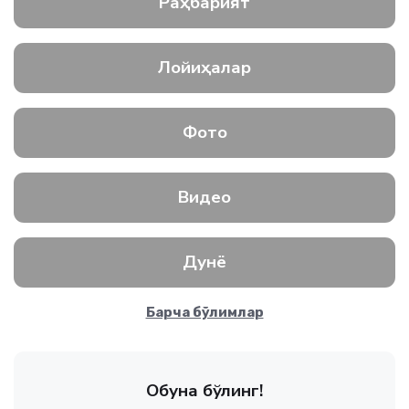
Раҳбарият
Лойиҳалар
Фото
Видео
Дунё
Барча бўлимлар
Обуна бўлинг!