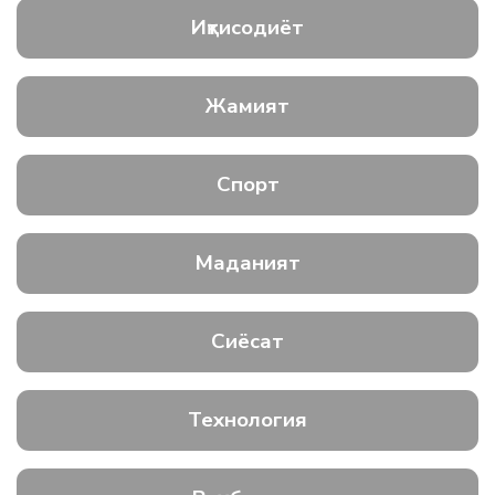
Иқтисодиёт
Жамият
Спорт
Маданият
Сиёсат
Технология