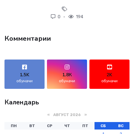
0
194
Комментарии
1.5K
1.8К
2K
обуначи
обуначи
обуначи
Календарь
«
АВГУСТ 2026
»
ПН
ВТ
СР
ЧТ
ПТ
СБ
ВС
1
2