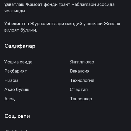
қувватлаш Жамоат фонди грант маблағлари асосида
яратилди.
Ўзбекистон Журналистлари ижодий уюшмаси Жиззах
вилоят бўлими.
Саҳифалар
Уюшма ҳақида
Янгиликлар
Раҳбарият
Вакансия
Низом
Технология
Аъзо бўлиш
Стартап
Алоқа
Танловлар
Соц. сети