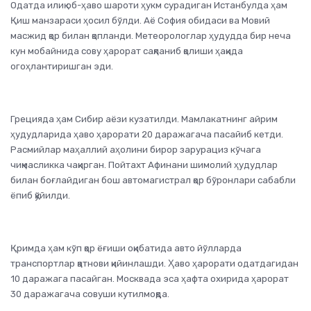
Одатда илиқ об-ҳаво шароти ҳукм сурадиган Истанбулда ҳам
Қиш манзараси ҳосил бўлди. Аё София обидаси ва Мовий
масжид қор билан қопланди. Метеорологлар ҳудудда бир неча
кун мобайнида сову ҳарорат сақланиб қолиши ҳақида
огоҳлантиришган эди.
Грецияда ҳам Сибир аёзи кузатилди. Мамлакатнинг айрим
ҳудудларида ҳаво ҳарорати 20 даражагача пасайиб кетди.
Расмийлар маҳаллий аҳолини бирор зарурациз кўчага
чиқмасликка чақирган. Пойтахт Афинани шимолий ҳудудлар
билан боғлайдиган бош автомагистрал қор бўронлари сабабли
ёпиб қўйилди.
Қримда ҳам кўп қор ёғиши оқибатида авто йўлларда
транспортлар қатнови қийинлашди. Ҳаво ҳарорати одатдагидан
10 даражага пасайган. Москвада эса ҳафта охирида ҳарорат
30 даражагача совуши кутилмоқда.