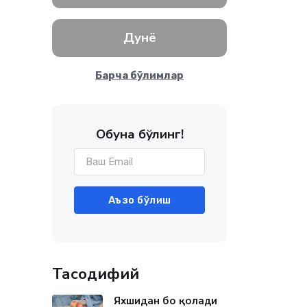
Дунё
Барча бўлимлар
Обуна бўлинг!
Аъзо бўлиш
Тасодифий
Яхшидан боғ қолади