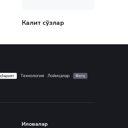
Калит сўзлар
Технология
Лойиҳалар
ҳбарият
Фото
Иловалар