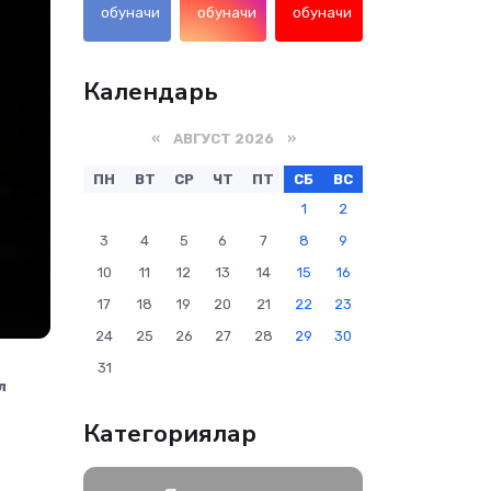
обуначи
обуначи
обуначи
Календарь
«
АВГУСТ 2026
»
ПН
ВТ
СР
ЧТ
ПТ
СБ
ВС
1
2
3
4
5
6
7
8
9
10
11
12
13
14
15
16
17
18
19
20
21
22
23
24
25
26
27
28
29
30
31
л
Категориялар