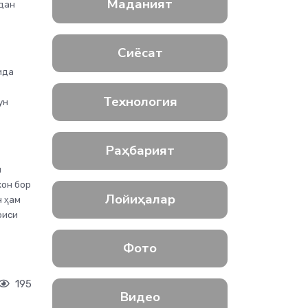
Маданият
идан
Сиёсат
ида
Технология
ун
Раҳбарият
н
кон бор
Лойиҳалар
н ҳам
оиси
Фото
195
Видео