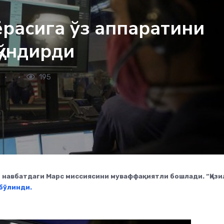
расига ўз аппаратини
қўндирди
195
 навбатдаги Марс миссиясини муваффақиятли бошлади. “Қизи
бўлинди.