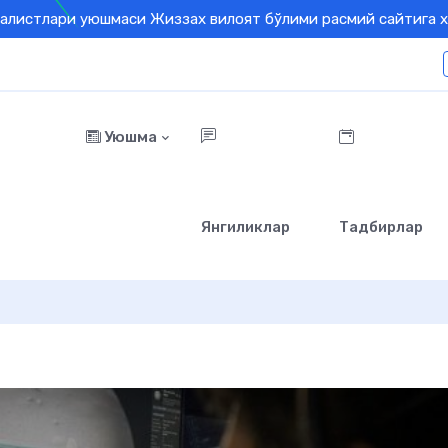
алистлари уюшмаси Жиззах вилоят бўлими расмий сайтига х
Уюшма
Янгиликлар
Тадбирлар