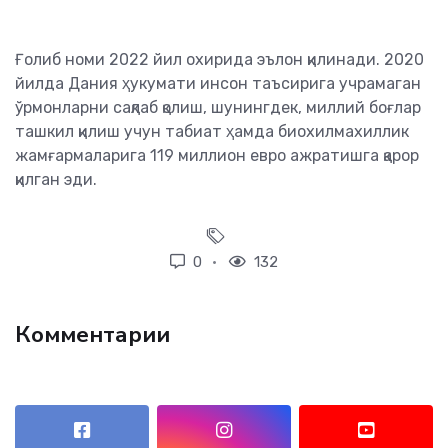
Ғолиб номи 2022 йил охирида эълон қилинади. 2020
йилда Дания ҳукумати инсон таъсирига учрамаган
ўрмонларни сақлаб қолиш, шунингдек, миллий боғлар
ташкил қилиш учун табиат ҳамда биохилмахиллик
жамғармаларига 119 миллион евро ажратишга қарор
қилган эди.
0
132
Комментарии