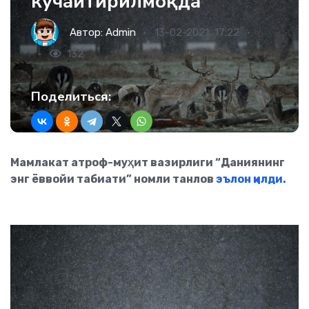
кучайтирилмоқда
Автор:
Admin
13-02-2021, 17:22
132
Поделиться:
Мамлакат атроф-муҳит вазирлиги “Даниянинг
энг ёввойи табиати” номли танлов
эълон қилди.