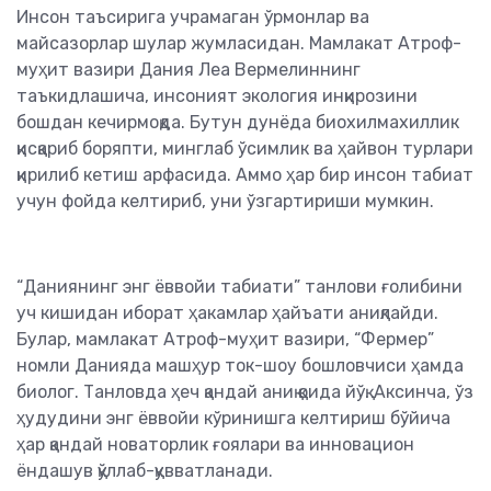
Инсон таъсирига учрамаган ўрмонлар ва
майсазорлар шулар жумласидан. Мамлакат Атроф-
муҳит вазири Дания Леа Вермелиннинг
таъкидлашича, инсоният экология инқирозини
бошдан кечирмоқда. Бутун дунёда биохилмахиллик
қисқариб боряпти, минглаб ўсимлик ва ҳайвон турлари
қирилиб кетиш арфасида. Аммо ҳар бир инсон табиат
учун фойда келтириб, уни ўзгартириши мумкин.
“Даниянинг энг ёввойи табиати” танлови ғолибини
уч кишидан иборат ҳакамлар ҳайъати аниқлайди.
Булар, мамлакат Атроф-муҳит вазири, “Фермер”
номли Данияда машҳур ток-шоу бошловчиси ҳамда
биолог. Танловда ҳеч қандай аниқ қоида йўқ. Аксинча, ўз
ҳудудини энг ёввойи кўринишга келтириш бўйича
ҳар қандай новаторлик ғоялари ва инновацион
ёндашув қўллаб-қувватланади.