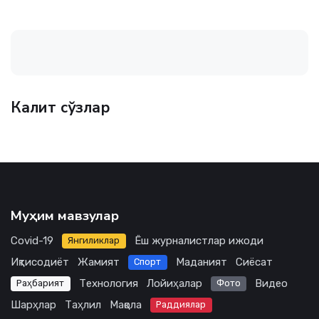
Калит сўзлар
Муҳим мавзулар
Covid-19
Ёш журналистлар ижоди
Янгиликлар
Иқтисодиёт
Жамият
Маданият
Сиёсат
Спорт
Технология
Лойиҳалар
Видео
Раҳбарият
Фото
Шарҳлар
Таҳлил
Мақола
Раддиялар