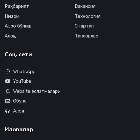
Раҳбарият
Вакансия
Низом
Технология
Аъзо бўлиш
Стартап
Алоқа
Танловлар
Соц. сети
WhatsApp
YouTube
Website эслатмалари
Обуна
Алоқа
Иловалар