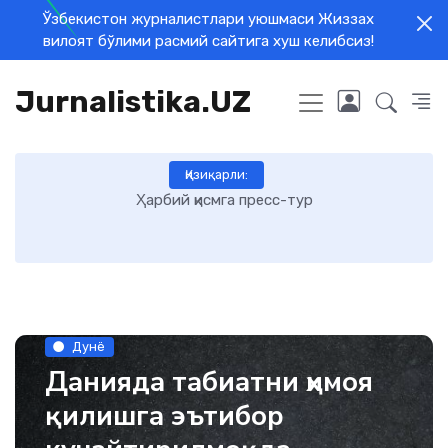
Ўзбекистон журналистлари уюшмаси Жиззах
вилоят бўлими расмий сайтига хуш келибсиз!
Jurnalistika.UZ
Қизиқарли:
Ҳарбий қисмга пресс-тур
Дунё
Данияда табиатни ҳимоя
қилишга эътибор