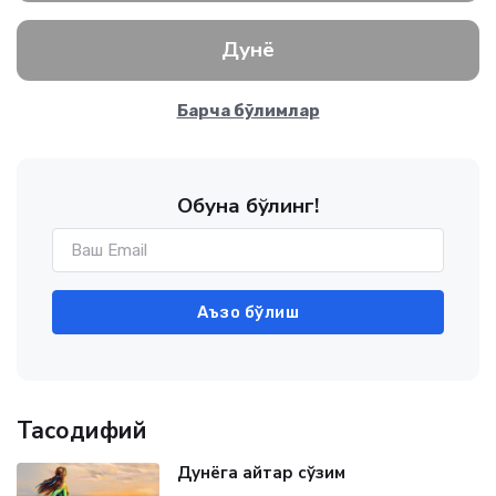
Дунё
Барча бўлимлар
Обуна бўлинг!
Аъзо бўлиш
Тасодифий
Дунёга айтар сўзим