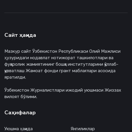
Сайт ҳақида
Мазкур сайт Ўзбекистон Республикаси Олий Мажлиси
ҳузуридаги нодавлат нотижорат ташкилотлари ва
фуқаролик жамиятининг бошқа институтларини қўллаб-
қувватлаш Жамоат фонди грант маблағлари асосида
яратилди.
Ўзбекистон Журналистлари ижодий уюшмаси Жиззах
вилоят бўлими.
Саҳифалар
Уюшма ҳақида
Янгиликлар