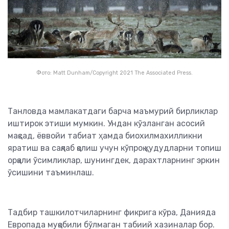
Фото: Matt Dunham/Copyright 2021 The Associated Press.
Танловда мамлакатдаги барча маъмурий бирликлар
иштирок этиши мумкин. Ундан кўзланган асосий
мақсад, ёввойи табиат ҳамда биохилмахилликни
яратиш ва сақлаб қолиш учун кўпроқ ҳудудларни топиш
орқали ўсимликлар, шунингдек, дарахтларнинг эркин
ўсишини таъминлаш.
Тадбир ташкилотчиларнинг фикрига кўра, Данияда
Европада муқобили бўлмаган табиий хазиналар бор.