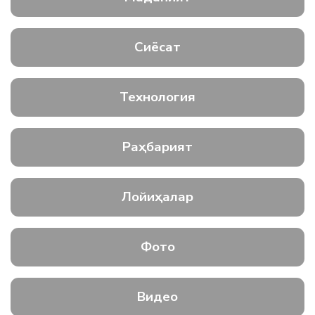
Сиёсат
Технология
Раҳбарият
Лойиҳалар
Фото
Видео