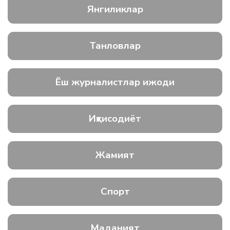
Янгиликлар
Танловлар
Ёш журналистлар ижоди
Иқтисодиёт
Жамият
Спорт
Маданият