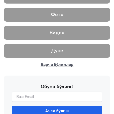
Фото
Видео
Дунё
Барча бўлимлар
Обуна бўлинг!
Аъзо бўлиш