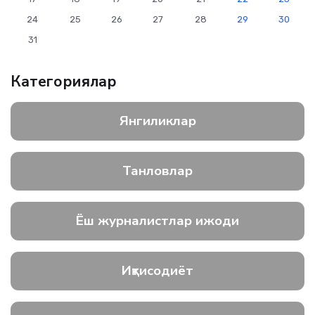
24
25
26
27
28
29
30
31
Категориялар
Янгиликлар
Танловлар
Ёш журналистлар ижоди
Иқтисодиёт