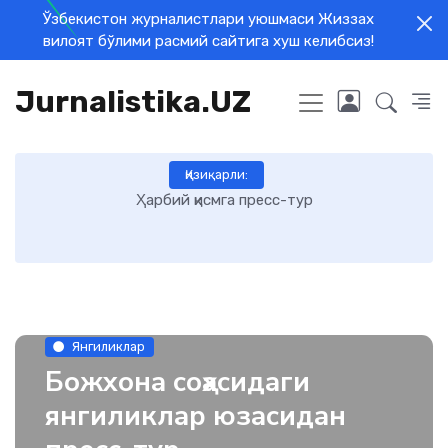
Ўзбекистон журналистлари уюшмаси Жиззах
вилоят бўлими расмий сайтига хуш келибсиз!
Jurnalistika.UZ
Қизиқарли:
Ўқувчилар учун Жиззах вилояти телерадиоканалига
саёҳат ташкил этилди
Янгиликлар
Божхона соҳасидаги
янгиликлар юзасидан