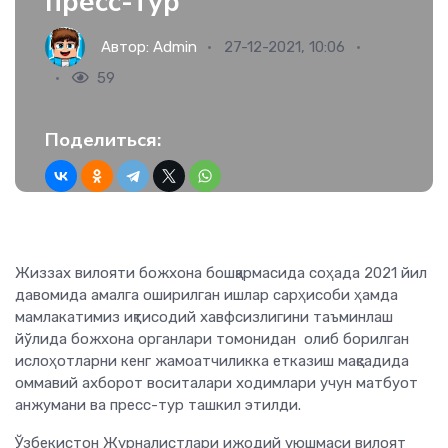
пресс-тур
Автор:
Admin
27-12-2021, 10:06
59
Поделиться:
Жиззах вилояти божхона бошқармасида соҳада 2021 йил
давомида амалга оширилган ишлар сарҳисоби ҳамда
мамлакатимиз иқтисодий хавфсизлигини таъминлаш
йўлида божхона органлари томонидан олиб борилган
ислоҳотларни кенг жамоатчиликка етказиш мақсадида
оммавий ахборот воситалари ходимлари учун матбуот
анжумани ва пресс-тур ташкил этилди.
Ўзбекистон Журналистлари ижодий уюшмаси вилоят