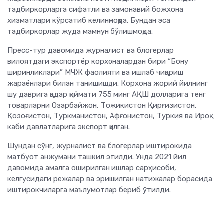
тадбиркорларга сифатли ва замонавий божхона
хизматлари кўрсатиб келинмоқда. Бундан эса
тадбиркорлар жуда мамнун бўлишмоқда.
Пресс-тур давомида журналист ва блогерлар
вилоятдаги экспортёр корхоналардан бири “Бону
ширинликлари” МЧЖ фаолияти ва ишлаб чиқариш
жараёнлари билан танишишди. Корхона жорий йилнинг
шу даврига қадар қиймати 755 минг АҚШ долларига тенг
товарларни
Озарбайжон, Тожикистон Қирғизистон,
Қозоғистон, Туркманистон, Афғонистон, Туркия ва Ироқ
каби давлатларига экспорт қилган.
Шундан сўнг, журналист ва блогерлар иштирокида
матбуот анжумани ташкил этилди. Унда 2021 йил
давомида амалга оширилган ишлар сарҳисоби,
келгусидаги режалар ва
эришилган натижалар борасида
иштирокчиларга маълумотлар бериб ўтилди.