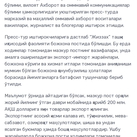
бўлими, вилоят Ахборот ва омммавий коммуникациялар
бўлими ҳамкорлигидаги уюштирилган пресс-турда
марказий ва маҳаллий оммавий ахборот воситалари
вакиллари, журналист ва блогерлар иштирок этишди.
Пресс-тур иштирокчиларига дастлаб “Жиззах” ташқи
иқтисодий фаолияти божхона постида бўлишди. Бу ерда
х
одимлар томонидан мазкур постнинг вазифалари, унда
амалга ошириладиган экспорт-импорт жараёнлари,
божхона кўриги ва хизмат итлари томонидан аниқланиши
мумкин бўлган божхона қонунбузилиш ҳолатлари
борасида йиғилганларга батафсил тушунчалар бериб
ўтилди.
Маълумот ўрнида айтадиган бўлсак, мазкур пост орқали
жорий йилнинг ўтган даври мобайнида қарийб 200 млн.
АҚШ долларига яқин товарлар экспорт қилинган.
Экспортнинг асосий қисми калава ип, тўқимачилик, мева-
сабзавот, озиқ-овқат маҳсулотлари, шиша ва ундан
ясалган буюмлар ҳамда бошқа маҳсулотлардир. Ушбу
жараёнларда божхона пости ходимлари томонидан