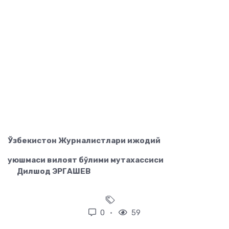
Ўзбекистон Журналистлари ижодий
уюшмаси вилоят бўлими мутахассиси
Дилшод ЭРГАШЕВ
0
59