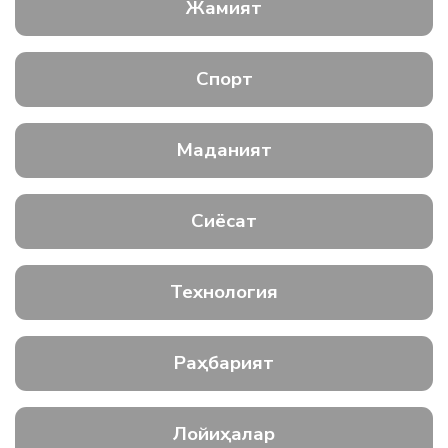
Жамият
Спорт
Маданият
Сиёсат
Технология
Раҳбарият
Лойиҳалар