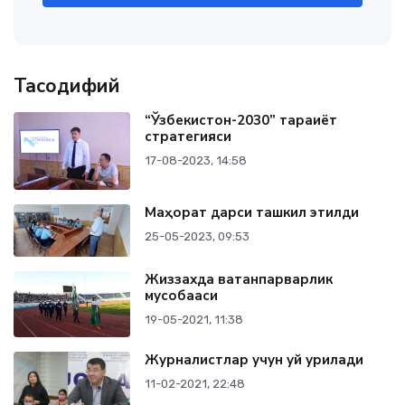
Тасодифий
“Ўзбекистон-2030” тараққиёт
стратегияси
17-08-2023, 14:58
Маҳорат дарси ташкил этилди
25-05-2023, 09:53
Жиззахда ватанпарварлик
мусобақаси
19-05-2021, 11:38
Журналистлар учун уй қурилади
11-02-2021, 22:48