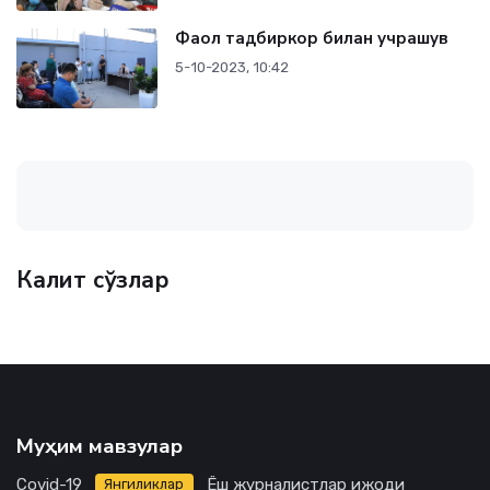
Фаол тадбиркор билан учрашув
5-10-2023, 10:42
Калит сўзлар
Муҳим мавзулар
Covid-19
Ёш журналистлар ижоди
Янгиликлар