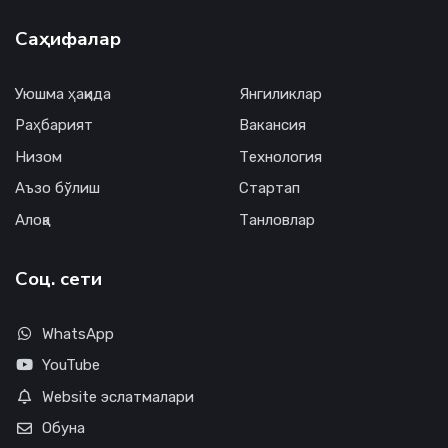
Саҳифалар
Уюшма ҳақида
Янгиликлар
Раҳбарият
Вакансия
Низом
Технология
Аъзо бўлиш
Стартап
Алоқа
Танловлар
Соц. сети
WhatsApp
YouTube
Website эслатмалари
Обуна