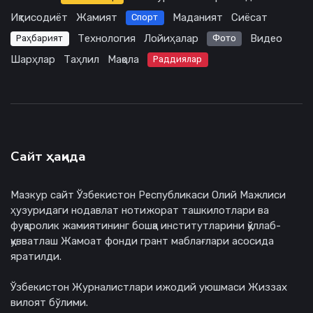
Иқтисодиёт
Жамият
Маданият
Сиёсат
Спорт
Технология
Лойиҳалар
Видео
Раҳбарият
Фото
Шарҳлар
Таҳлил
Мақола
Раддиялар
Сайт ҳақида
Мазкур сайт Ўзбекистон Республикаси Олий Мажлиси
ҳузуридаги нодавлат нотижорат ташкилотлари ва
фуқаролик жамиятининг бошқа институтларини қўллаб-
қувватлаш Жамоат фонди грант маблағлари асосида
яратилди.
Ўзбекистон Журналистлари ижодий уюшмаси Жиззах
вилоят бўлими.