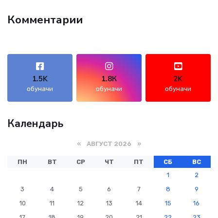
Комментарии
1.5K
1.8К
2K
обуначи
обуначи
обуначи
Календарь
«
АВГУСТ 2026
»
ПН
ВТ
СР
ЧТ
ПТ
СБ
ВС
1
2
3
4
5
6
7
8
9
10
11
12
13
14
15
16
17
18
19
20
21
22
23