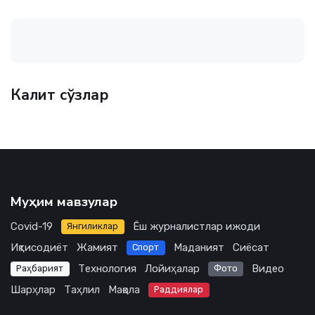
Калит сўзлар
Муҳим мавзулар
Covid-19
Ёш журналистлар ижоди
Янгиликлар
Иқтисодиёт
Жамият
Маданият
Сиёсат
Спорт
Технология
Лойиҳалар
Видео
Раҳбарият
Фото
Шарҳлар
Таҳлил
Мақола
Раддиялар