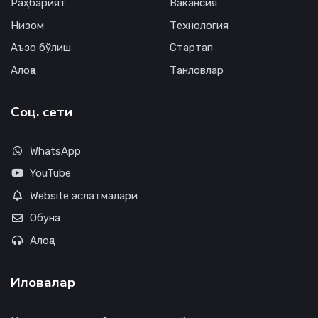
Раҳбарият
Вакансия
Низом
Технология
Аъзо бўлиш
Стартап
Алоқа
Танловлар
Соц. сети
WhatsApp
YouTube
Website эслатмалари
Обуна
Алоқа
Иловалар