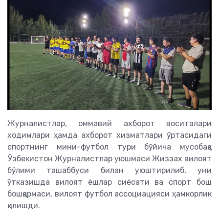
Журналистлар, оммавий ахборот воситалари
ходимлари ҳамда ахборот хизматлари ўртасидаги
спортнинг мини-футбол тури бўйича мусобақа
Ўзбекистон Журналистлар уюшмаси Жиззах вилоят
бўлими ташаббуси билан уюштирилиб, уни
ўтказишда вилоят ёшлар сиёсати ва спорт бош
бошқармаси, вилоят футбол ассоциацияси ҳамкорлик
қилишди.