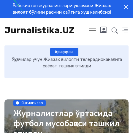
Ўзбекистон журналистлари уюшмаси Жиззах
вилоят бўлими расмий сайтига хуш келибсиз!
Jurnalistika.UZ
Қизиқарли:
Ўқувчилар учун Жиззах вилояти телерадиоканалига
Ж
саёҳат ташкил этилди
Янгиликлар
Журналистлар ўртасида
футбол мусобақаси ташкил