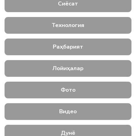
Сиёсат
Технология
Раҳбарият
Лойиҳалар
Фото
Видео
Дунё