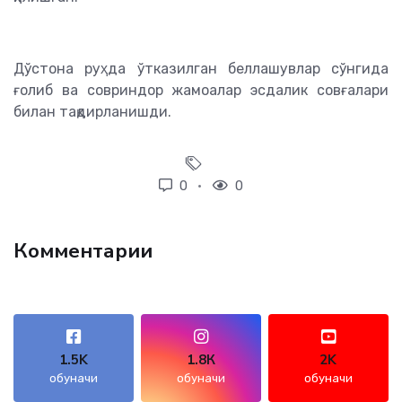
Дўстона руҳда ўтказилган беллашувлар сўнгида
ғолиб ва совриндор жамоалар эсдалик совғалари
билан тақдирланишди.
0
0
Комментарии
1.5K
1.8К
2K
обуначи
обуначи
обуначи