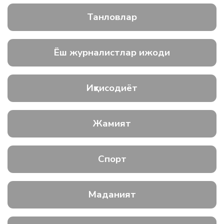
Танловлар
Ёш журналистлар ижоди
Иқтисодиёт
Жамият
Спорт
Маданият