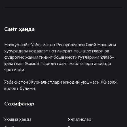
Сайт ҳақида
Мазкур сайт Ўзбекистон Республикаси Олий Мажлиси
ҳузуридаги нодавлат нотижорат ташкилотлари ва
фуқаролик жамиятининг бошқа институтларини қўллаб-
қувватлаш Жамоат фонди грант маблағлари асосида
яратилди.
Ўзбекистон Журналистлари ижодий уюшмаси Жиззах
вилоят бўлими.
Саҳифалар
Уюшма ҳақида
Янгиликлар