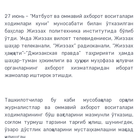
27 июнь – “Матбуот ва оммавий ахборот воситалари
ходимлари куни” муносабати билан ўтказилган
баҳслар Жиззах политехника институтида бўлиб
ўтди. Унда Жиззах вилоят телевидениеси, Жиззах
шаҳар телеканали, “Жиззах” радиоканали, “Жиззах
ҳақиқати”-“Джизакская правда” таҳририяти ҳамда
шаҳар-туман ҳокимлиги ва ҳуқуқни муҳофаза қилувчи
органларнинг ахборот хизматларидан иборат
жамоалар иштирок этишди.
Ташкилотчилар бу каби мусобақалар орқали
журналистлар ва оммавий ахборот воситалари
ходимларининг бўш вақтларини мазмунли ўтказиш,
соғлом турмуш тарзини тарғиб қилиш, шунингдек,
ўзаро дўстлик алоқаларини мустаҳкамлашни мақсад
қилишган.