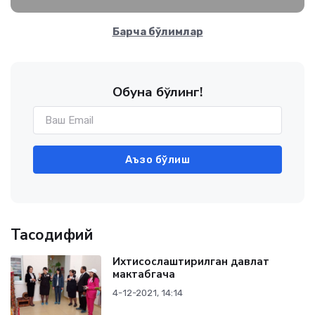
Барча бўлимлар
Обуна бўлинг!
Аъзо бўлиш
Тасодифий
Ихтисослаштирилган давлат
мактабгача
4-12-2021, 14:14