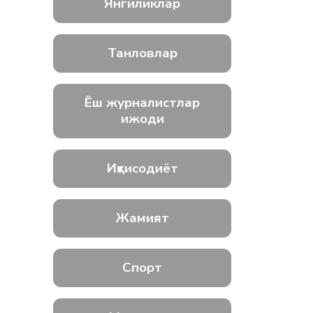
Янгиликлар
Танловлар
Ёш журналистлар
ижоди
Иқтисодиёт
Жамият
Спорт