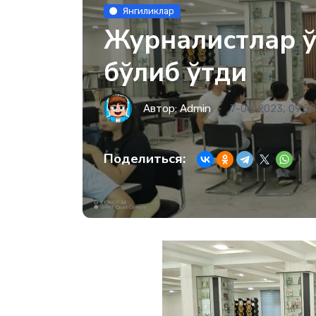
Янгиликлар
Журналистлар ў
бўлиб ўтди
Автор:
Admin
7-06-2023, 09:5
Поделиться: