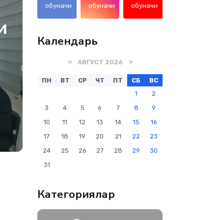
обуначи
обуначи
обуначи
и
Календарь
«
АВГУСТ 2026
»
ПН
ВТ
СР
ЧТ
ПТ
СБ
ВС
1
2
3
4
5
6
7
8
9
10
11
12
13
14
15
16
17
18
19
20
21
22
23
24
25
26
27
28
29
30
31
Категориялар