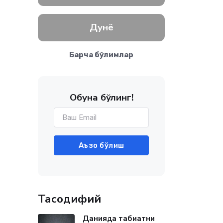
Дунё
Барча бўлимлар
Обуна бўлинг!
Аъзо бўлиш
Тасодифий
Данияда табиатни