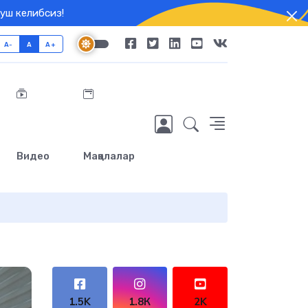
уш келибсиз!
A-
A
A+
Видео
Мақолалар
1.5K
1.8К
2K