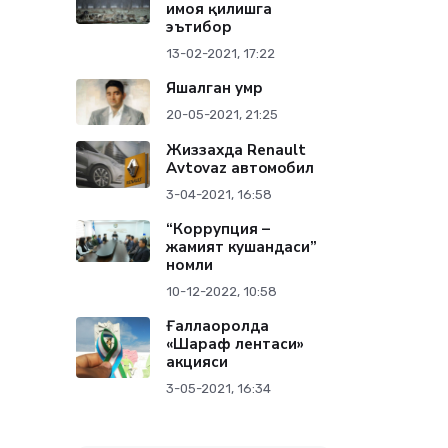
ҳимоя қилишга
эътибор
13-02-2021, 17:22
Яшалган умр
20-05-2021, 21:25
Жиззахда Renault
Avtovaz aвтoмoбил
3-04-2021, 16:58
“Коррупция –
жамият кушандаси”
номли
10-12-2022, 10:58
Ғаллаоролда
«Шараф лентаси»
акцияси
3-05-2021, 16:34