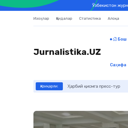
Ўзбекистон журн
Изоҳлар
Қоидалар
Статистика
Алоқа
Бош
Jurnalistika.UZ
Саҳифа
Ўқувчилар учун Жиззах вило
Қизиқарли: