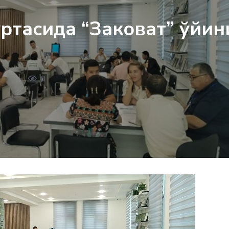
ртасида “Заковат” ўйин
8
0