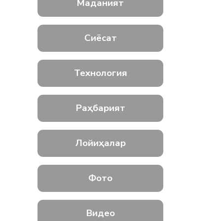
Маданият
Сиёсат
Технология
Раҳбарият
Лойиҳалар
Фото
Видео