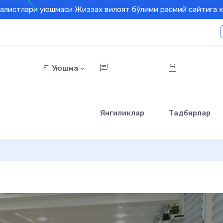
алистлари уюшмаси Жиззах вилоят бўлими расмий сайтига х
Уюшма
Янгиликлар
Тадбирлар
яти телерадиоканалига саёҳат ташкил этилди