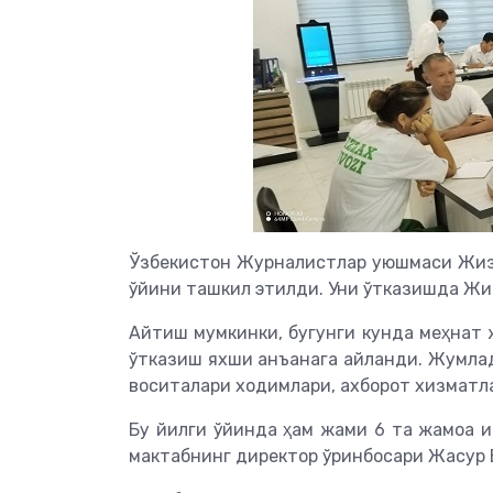
Ўзбекистон Журналистлар уюшмаси Жизз
ўйини ташкил этилди. Уни ўтказишда Жиз
Айтиш мумкинки, бугунги кунда меҳнат 
ўтказиш яхши анъанага айланди. Жумлад
воситалари ходимлари, ахборот хизматла
Бу йилги ўйинда ҳам жами 6 та жамоа 
мактабнинг директор ўринбосари Жасур 