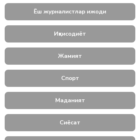
Ёш журналистлар ижоди
Иқтисодиёт
Жамият
Спорт
Маданият
Сиёсат