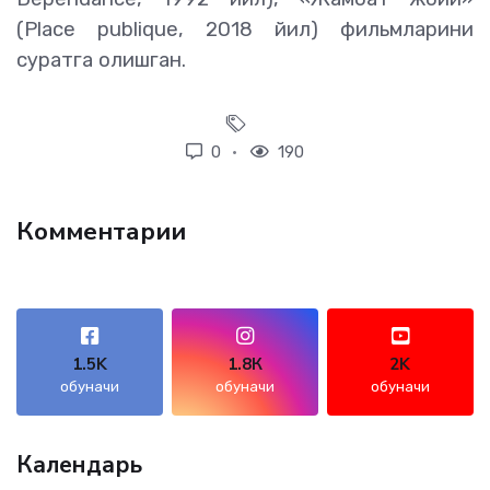
(Place publique, 2018 йил) фильмларини
суратга олишган.
0
190
Комментарии
1.5K
1.8К
2K
обуначи
обуначи
обуначи
Календарь