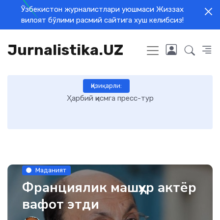
Ўзбекистон журналистлари уюшмаси Жиззах
вилоят бўлими расмий сайтига хуш келибсиз!
Jurnalistika.UZ
Қизиқарли:
Ҳарбий қисмга пресс-тур
Маданият
Франциялик машҳур актёр
вафот этди