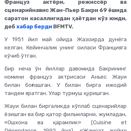
Француз актёри, режиссёр ва
сценарийнавис Жан-Пьер Бакри 69 ёшида
саратон касаллигидан ҳаётдан кўз юмди,
деб
хабар берди
BFMTV.
У 1951 йил май ойида Жазоирда дунёга
келган. Кейинчалик унинг оиласи Францияга
кўчиб ўтган.
Бир неча ўн йиллар давомида Бакрининг
номини француз актрисаси Аньес Жауи
билан боғлашган. У билан бирга ижодий
тандем яратган. Улар турмуш қуришган.
Жауи билан биргаликда кўплаб сценарийлар
ёзишган ва бир қатор фильмларни, жумладан,
«Ошхона ва қарамлик» (Cuisine et
Dépendance, 1992 йил), «Жамоат жойи»