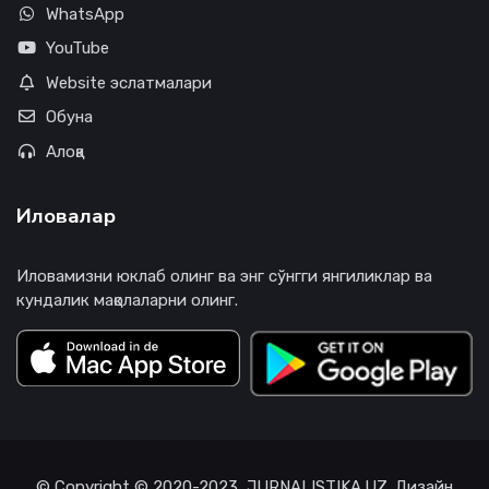
WhatsApp
YouTube
Website эслатмалари
Обуна
Алоқа
Иловалар
Иловамизни юклаб олинг ва энг сўнгги янгиликлар ва
кундалик мақолаларни олинг.
© Copyright © 2020-2023, JURNALISTIKA.UZ. Дизайн