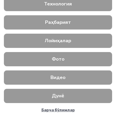
Технология
Раҳбарият
Лойиҳалар
Фото
Видео
Дунё
Барча бўлимлар