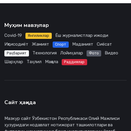
Муҳим мавзулар
Covid-19
Ёш журналистлар ижоди
Янгиликлар
Иқтисодиёт
Жамият
Маданият
Сиёсат
Спорт
Технология
Лойиҳалар
Видео
Раҳбарият
Фото
Шарҳлар
Таҳлил
Мақола
Раддиялар
Сайт ҳақида
Мазкур сайт Ўзбекистон Республикаси Олий Мажлиси
ҳузуридаги нодавлат нотижорат ташкилотлари ва