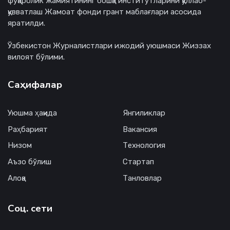
фуқаролик жамиятининг бошқа институтларини қўллаб-
қувватлаш Жамоат фонди грант маблағлари асосида
яратилди.
Ўзбекистон Журналистлари ижодий уюшмаси Жиззах
вилоят бўлими.
Саҳифалар
Уюшма ҳақида
Янгиликлар
Раҳбарият
Вакансия
Низом
Технология
Аъзо бўлиш
Стартап
Алоқа
Танловлар
Соц. сети